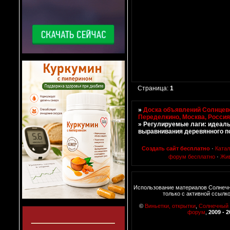
Страница:
1
»
Доска объявлений Солнцево
Переделкино, Москва, Росси
»
Регулируемые лаги: идеал
выравнивания деревянного п
Создать сайт бесплатно
·
Ката
форум бесплатно
·
Жи
Использование материалов Солнеч
только с активной ссылк
©
Виньетки, открытки
,
Солнечный
форум
,
2009 - 2