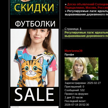
»
Доска объявлений Солнцево
Переделкино, Москва, Росси
»
Регулируемые лаги: идеал
выравнивания деревянного п
Страница:
1
Регулируемые лаги: идеальн
выравнивания деревянного п
Manrianna39
Профи
Зарегистрирован
: 2025-02-27
Приглашений:
0
Сообщений:
532
Провел на форуме:
2 дня 15 часов
Последний визит:
2026-07-19 20:52:30