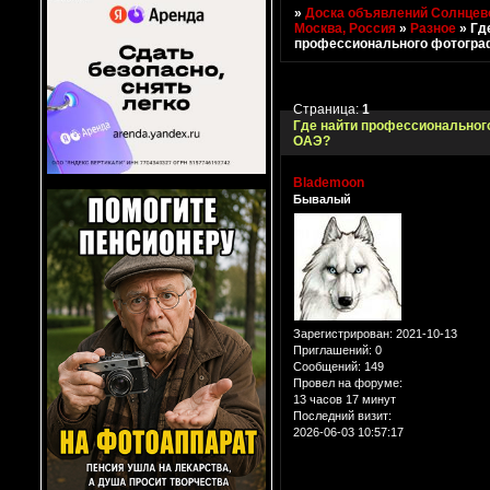
»
Доска объявлений Солнцево
Москва, Россия
»
Разное
»
Гд
профессионального фотогра
Страница:
1
Где найти профессиональног
ОАЭ?
Blademoon
Бывалый
Зарегистрирован
: 2021-10-13
Приглашений:
0
Сообщений:
149
Провел на форуме:
13 часов 17 минут
Последний визит:
2026-06-03 10:57:17