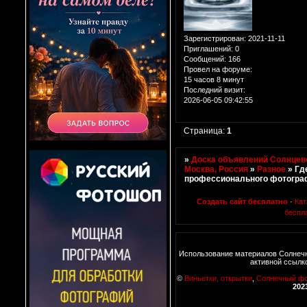
Зарегистрирован
: 2021-11-11
Приглашений:
0
Сообщений:
166
Провел на форуме:
15 часов 8 минут
Последний визит:
2026-06-05 09:42:55
Страница:
1
»
Доска объявлений Солнцево
Москва, Россия
»
Разное
»
Гд
профессионального фотогра
Создать сайт бесплатно
·
Кат
беспл
Использование материалов Солнечн
активной ссылк
©
Виньетки, открытки
,
Солнечный ф
202