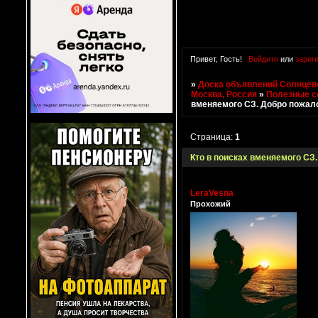
Привет, Гость!
Войдите
или
зарег
»
Доска объявлений Солнцево
Москва, Россия
»
Полезные с
вменяемого СЗ. Добро пожало
Страница:
1
Кто в поисках вменяемого СЗ.
LeraVesna
Прохожий