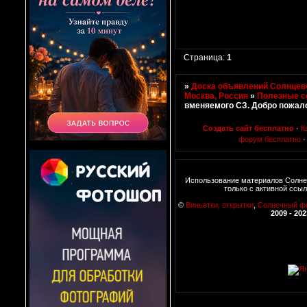
Страница:
1
»
Доска объявлений Солнцево
Москва, Россия
»
Полезные с
вменяемого СЗ. Добро пожало
Создать сайт бесплатно
·
К
форум бесплатно
Использование материалов Солне
только с активной ссы
©
Виньетки, открытки
,
Солнечный ф
2009 - 202