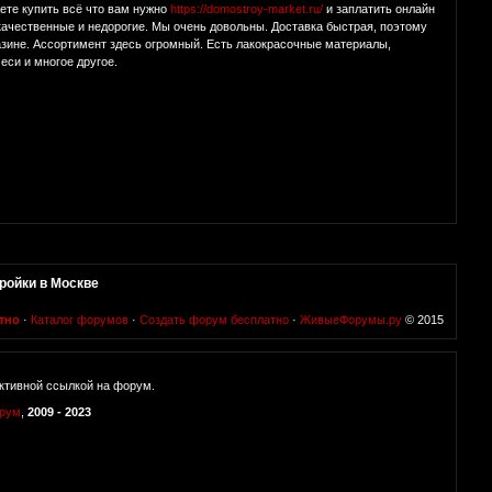
ете купить всё что вам нужно
https://domostroy-market.ru/
и заплатить онлайн
качественные и недорогие. Мы очень довольны. Доставка быстрая, поэтому
азине. Ассортимент здесь огромный. Есть лакокрасочные материалы,
еси и многое другое.
ройки в Москве
тно
·
Каталог форумов
·
Создать форум бесплатно
·
ЖивыеФорумы.ру
© 2015
ктивной ссылкой на форум.
орум
,
2009 - 2023