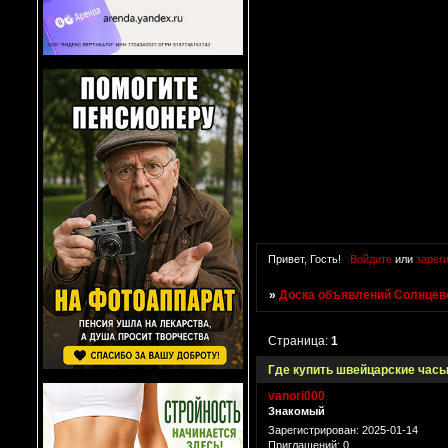
Привет, Гость!
Войдите
или
зарег
»
Доска объявлений Солнцево
Страница:
1
Где купить швейцарские час
vanori000
Знакомый
Зарегистрирован
: 2025-01-14
Приглашений:
0