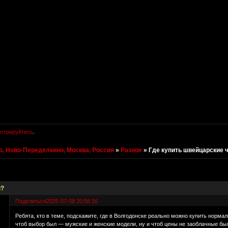
истрируйтесь
.
, Ново-Переделкино, Москва, Россия
»
Разное
»
Где купить швейцарские 
ы?
Поделиться
2025-07-08 20:56:16
Ребята, кто в теме, подскажите, где в Волгодонске реально можно купить норма
чтоб выбор был — мужские и женские модели, ну и чтоб цены не заоблачные были