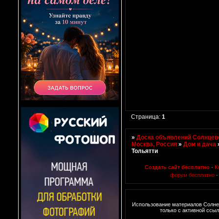
Страница:
1
»
Доска объявлений Солнцево
Москва, Россия
»
Дом и дача
Тольятти
Создать сайт бесплатно
·
К
форум бесплатно
Использование материалов Солне
только с активной ссы