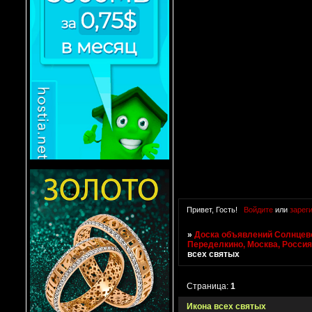
Привет, Гость!
Войдите
или
зарег
»
Доска объявлений Солнцево
Переделкино, Москва, Росси
всех святых
Страница:
1
Икона всех святых