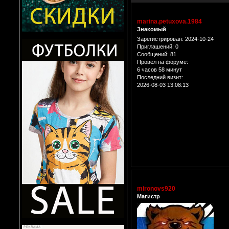
marina.petuxova.1984
Знакомый
Зарегистрирован
: 2024-10-24
Приглашений:
0
Сообщений:
81
Провел на форуме:
6 часов 58 минут
Последний визит:
2026-08-03 13:08:13
mironovs920
Магистр