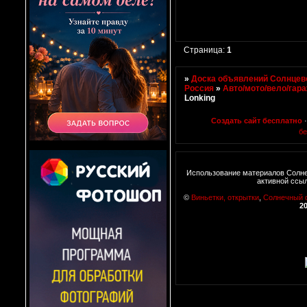
Страница:
1
»
Доска объявлений Солнцево
Россия
»
Авто/мото/вело/гар
Lonking
Создать сайт бесплатно
бе
Использование материалов Солне
активной ссы
©
Виньетки, открытки
,
Солнечный 
2