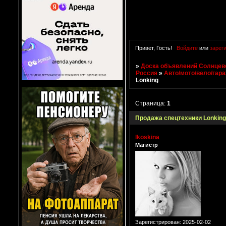
Привет, Гость!
Войдите
или
зарег
»
Доска объявлений Солнцево
Россия
»
Авто/мото/вело/гар
Lonking
Страница:
1
Продажа спецтехники Lonking
lkoskina
Магистр
Зарегистрирован
: 2025-02-02