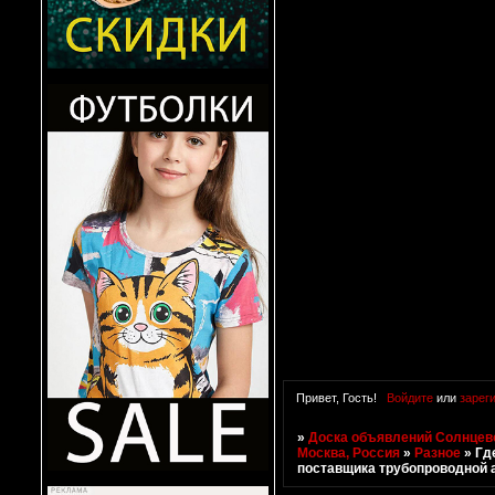
Привет, Гость!
Войдите
или
зарег
»
Доска объявлений Солнцево
Москва, Россия
»
Разное
»
Гд
поставщика трубопроводной