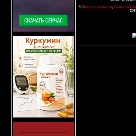
©
Виньетки, открытки
,
Солнечный ф
202