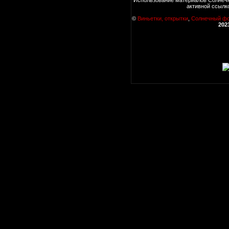
активной ссылк
©
Виньетки, открытки
,
Солнечный ф
202