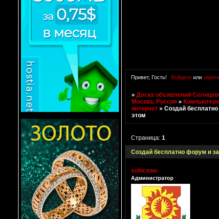
Привет, Гость!
Войдите
или
зарег
»
Доска объявлений Солнцево
Москва, Россия
»
Компьютерн
интернет
»
Создай бесплатно
этом
Страница:
1
Создай бесплатно форум и за
solncewo
Администратор