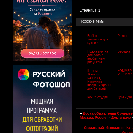
Страница:
1
Похожие темы
Выбор
Разное
ламината для
кухни?
Нужна плитка
Беседка
для пола с
необычным
рисунком
Шторы,
КОММЕР
Жалюзи,
РЕКЛАМА
Карнизы,
Рулонные
шторы, Экраны
для батарей
Кухня-студия
Дом и дач
»
Доска объявлений Солнцево
Москва, Россия
»
Дом и дача
Создать сайт бесплатно
·
Кат
беспла