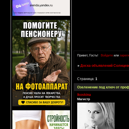
Привет, Гость!
Войдите
или
зарег
»
Доска объявлений Солнцево
Страница:
1
Озеленение под ключ от про
lkoskina
Магистр