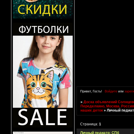
Привет, Гость!
Войдите
или
зарег
»
Доска объявлений Солнцево
Переделкино, Москва, Росси
наших деток
»
Личный педиат
Страница:
1
Личный педиатр: СПб