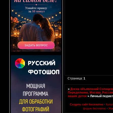
Страница:
1
»
Доска объявлений Солнцево
Переделкино, Москва, Росси
наших деток
»
Личный педиат
Создать сайт бесплатно
·
Ката
форум бесплатно
·
Жи