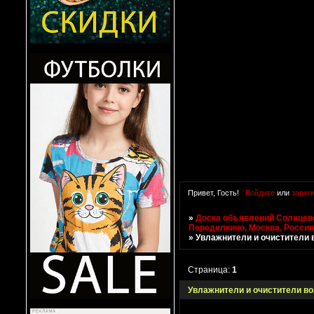
Привет, Гость!
Войдите
или
зарег
»
Доска объявлений Солнцево
Переделкино, Москва, Росси
»
Увлажнители и очистители 
Страница:
1
Увлажнители и очистители во