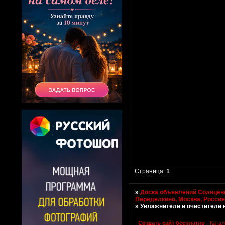
Страница:
1
»
Доска объявлений Солнцево
Переделкино, Москва, Росси
»
Увлажнители и очистители 
Создать сайт бесплатно
·
Катал