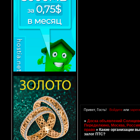
Привет, Гость!
Войдите
или
зарег
»
Доска объявлений Солнцево
Переделкино, Москва, Росси
право
»
Какие организации в
залог ПТС?