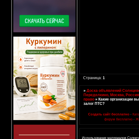
Страница:
1
»
Доска объявлений Солнцево
Переделкино, Москва, Росси
право
»
Какие организации в
залог ПТС?
Создать сайт бесплатно
·
Кат
форум бесплатно
·
Ж
Использование материалов Солнеч