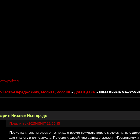
истрируйтесь
.
, Ново-Переделкино, Москва, Россия
»
Дом и дача
»
Идеальные межкомна
ери в Нижнем Новгороде
Поделиться
2025-05-07 21:33:35
После капитального ремонта пришло время покупать новые межкомнатные двери.
для спален, и для санузла. По совету дизайнера зашла в магазин «Геометрия» и