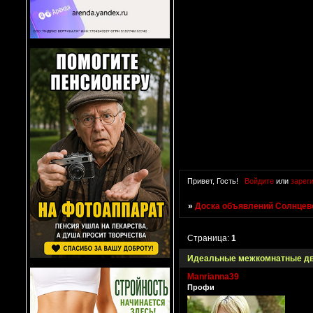
Привет, Гость!
Войдите
или
зарег
»
Доска объявлений Солнцево
Страница:
1
Идеальные межкомнатные дв
Manrianna39
Профи