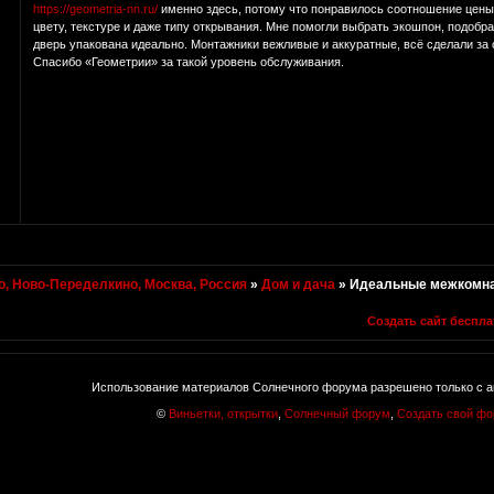
https://geometria-nn.ru/
именно здесь, потому что понравилось соотношение цены 
цвету, текстуре и даже типу открывания. Мне помогли выбрать экошпон, подобра
дверь упакована идеально. Монтажники вежливые и аккуратные, всё сделали за о
Спасибо «Геометрии» за такой уровень обслуживания.
, Ново-Переделкино, Москва, Россия
»
Дом и дача
»
Идеальные межкомна
Создать сайт беспла
Использование материалов Солнечного форума разрешено только с а
©
Виньетки, открытки
,
Солнечный форум
,
Создать свой ф