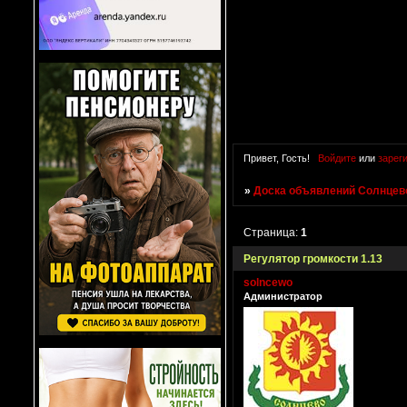
Привет, Гость!
Войдите
или
зарег
»
Доска объявлений Солнцево
Страница:
1
Регулятор громкости 1.13
solncewo
Администратор