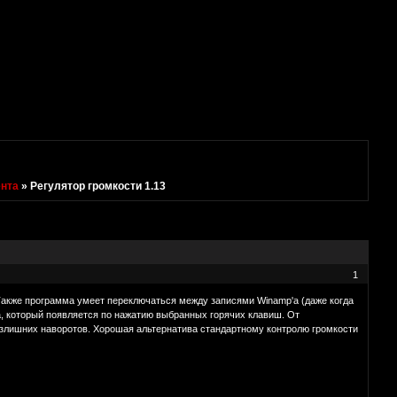
нта
»
Регулятор громкости 1.13
1
Также программа умеет переключаться между записями Winamp'а (даже когда
ра, который появляется по нажатию выбранных горячих клавиш. От
злишних наворотов. Хорошая альтернатива стандартному контролю громкости