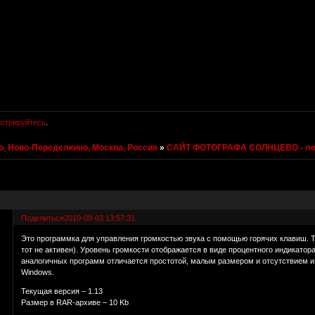
истрируйтесь
.
, Ново-Переделкино, Москва, Россия
»
САЙТ ФОТОГРАФА СОЛНЦЕВО - ле
Поделиться
2010-09-03 13:57:31
Это программка для управления громкостью звука с помощью горячих клавиш. 
тот не активен). Уровень громкости отображается в виде процентного индикато
аналогичных программ отличается простотой, малым размером и отсутствием и
Windows.
Текущая версия – 1.13
Размер в RAR-архиве – 10 Kb