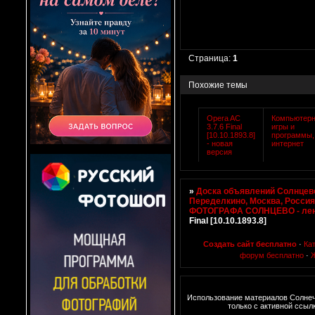
Страница:
1
Похожие темы
Opera AC
Компьютер
3.7.6 Final
игры и
[10.10.1893.8]
программы,
- новая
интернет
версия
»
Доска объявлений Солнцево
Переделкино, Москва, Росси
ФОТОГРАФА СОЛНЦЕВО - ле
Final [10.10.1893.8]
Создать сайт бесплатно
·
Ка
форум бесплатно
·
Использование материалов Солне
только с активной ссыл