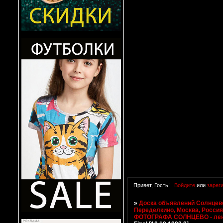
Привет, Гость!
Войдите
или
зарег
»
Доска объявлений Солнцево
Переделкино, Москва, Росси
ФОТОГРАФА СОЛНЦЕВО - ле