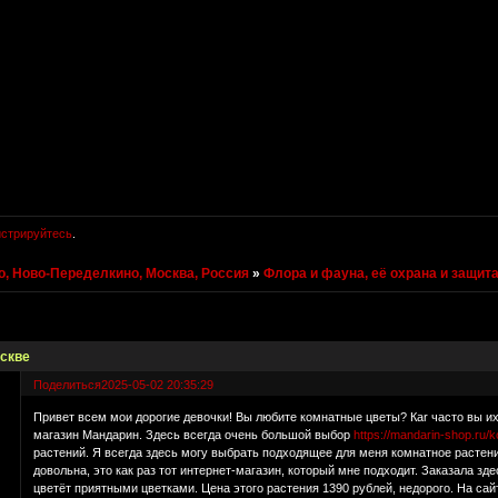
истрируйтесь
.
, Ново-Переделкино, Москва, Россия
»
Флора и фауна, её охрана и защит
оскве
Поделиться
2025-05-02 20:35:29
Привет всем мои дорогие девочки! Вы любите комнатные цветы? Каr часто вы их
магазин Мандарин. Здесь всегда очень большой выбор
https://mandarin-shop.ru/
растений. Я всегда здесь могу выбрать подходящее для меня комнатное растени
довольна, это как раз тот интернет-магазин, который мне подходит. Заказала з
цветёт приятными цветками. Цена этого растения 1390 рублей, недорого. На сай