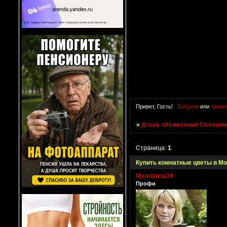
Привет, Гость!
Войдите
или
зарег
»
Доска объявлений Солнцево
Страница:
1
Купить комнатные цветы в М
Manrianna39
Профи