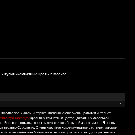
а
»
Купить комнатные цветы в Москве
1
 покупаете? В каком интернет-магазине? Мне очень нравится интернет-
komnatnye-rasteniya/
красивых комнатных цветов, домашних деревьев и
е. Быстрая доставка, цены низкие и очень большой ассортимент. Я очень
десь недавно Сурфинию. Очень красивое яркое комнатное растение, которое
те интернет-магазина Мандарин есть и инструкцию по уходу за растением.