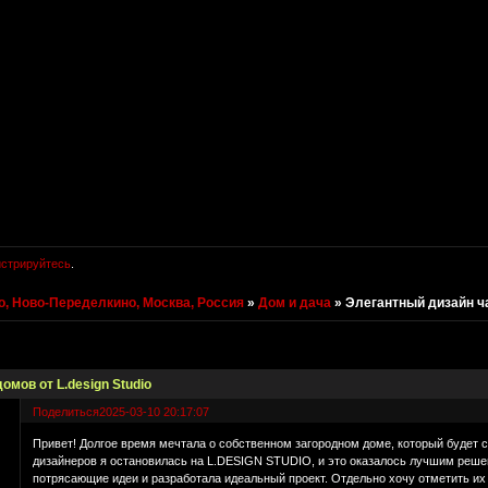
истрируйтесь
.
, Ново-Переделкино, Москва, Россия
»
Дом и дача
»
Элегантный дизайн ча
мов от L.design Studio
Поделиться
2025-03-10 20:17:07
Привет! Долгое время мечтала о собственном загородном доме, который будет с
дизайнеров я остановилась на L.DESIGN STUDIO, и это оказалось лучшим реш
потрясающие идеи и разработала идеальный проект. Отдельно хочу отметить их 