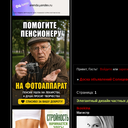
Привет, Гость!
Войдите
или
зарег
»
Доска объявлений Солнцево
Страница:
1
Элегантный дизайн частных до
lkoskina
Магистр