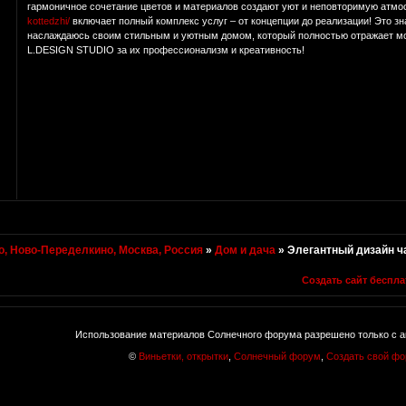
гармоничное сочетание цветов и материалов создают уют и неповторимую атмо
kottedzhi/
включает полный комплекс услуг – от концепции до реализации! Это з
наслаждаюсь своим стильным и уютным домом, который полностью отражает мо
L.DESIGN STUDIO за их профессионализм и креативность!
, Ново-Переделкино, Москва, Россия
»
Дом и дача
»
Элегантный дизайн ча
Создать сайт беспла
Использование материалов Солнечного форума разрешено только с а
©
Виньетки, открытки
,
Солнечный форум
,
Создать свой ф