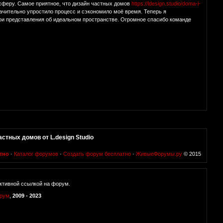
сферу. Самое приятное, что дизайн частных домов
https://ldesign.studio/doma-i-
начительно упростило процесс и сэкономило моё время. Теперь я
и представления об идеальном пространстве. Огромное спасибо команде
стных домов от L.design Studio
тно
·
Каталог форумов
·
Создать форум бесплатно
·
ЖивыеФорумы.ру
© 2015
ктивной ссылкой на форум.
орум
,
2009 - 2023