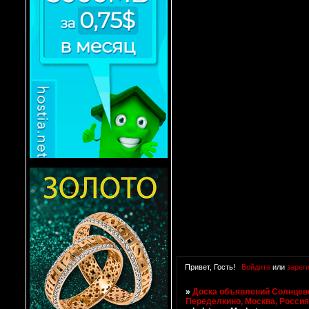
Привет, Гость!
Войдите
или
зарег
»
Доска объявлений Солнцево
Переделкино, Москва, Росси