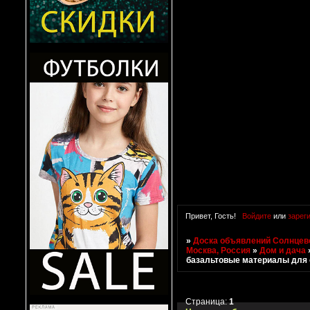
Привет, Гость!
Войдите
или
зарег
»
Доска объявлений Солнцево
Москва, Россия
»
Дом и дача
базальтовые материалы для
Страница:
1