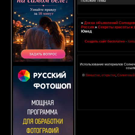
Похожие темы
»
Доска объявлений Солнцево
Россия
»
Секреты красоты и 
Юмед
Создать сайт бесплатно
·
Ката
Использование материалов Солнеч
ссылк
©
Виньетки, открытки
,
Солнечный