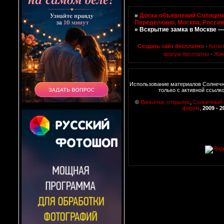
»
Доска объявлений Солнцево
Переделкино, Москва, Росси
»
Вскрытие замка в Москве —
Создать сайт бесплатно
·
Катал
форум бесплатно
·
Жив
Использование материалов Солнеч
только с активной ссылк
©
Виньетки, открытки
,
Солнечный
форум
,
2009 - 2