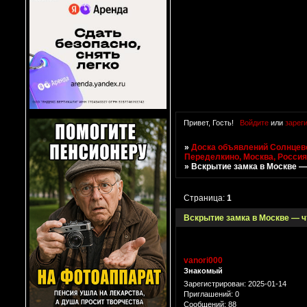
Привет, Гость!
Войдите
или
зарег
»
Доска объявлений Солнцево
Переделкино, Москва, Росси
»
Вскрытие замка в Москве —
Страница:
1
Вскрытие замка в Москве — ч
vanori000
Знакомый
Зарегистрирован
: 2025-01-14
Приглашений:
0
Сообщений:
88