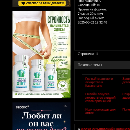
Приглашений:
0
Сообщений:
40
Провел на форуме:
7 часов 20 минут
Последний визит:
2025-03-02 12:32:48
Страница:
1
Похожие темы
Где найти аптеки и
Здор
лекарства в
дето
Казахстане
Онлайн-покупка
Секр
лекарств со скидкой
здор
стала привычной
Ищу промокоды для
Поле
аптек!
»
Доска объявлений Солнцево