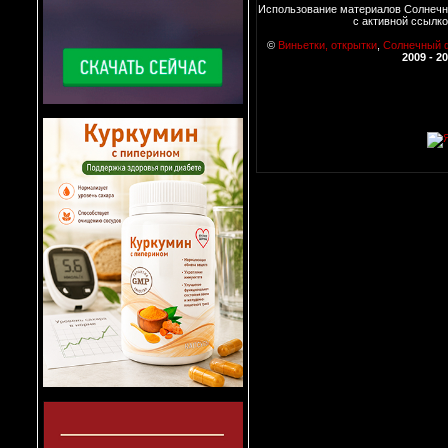
Использование материалов Солнечн
с активной ссылко
©
Виньетки, открытки
,
Солнечный 
2009 - 2