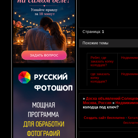
Страница:
1
Похожие темы
Ребят, где
Недвижим
заказать копку
колодцев?
где заказать
Недвижим
копку
колодцев?
»
Доска объявлений Солнцево
Москва, Россия
»
Недвижимо
колодца под ключ?
Создать сайт бесплатно
·
Катал
бесплатн