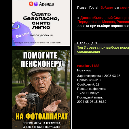
Привет, Гость!
Войдите
или
зарег
»
Доска объявлений Солнцево
Переделкино, Москва, Росси
совета при выборе порошков
Страница:
1
Топ 3 совета при выборе пор
окрашивания
nataliarv1188
Новичок
Зарегистрирован
: 2023-03-15
Приглашений:
0
Сообщений:
12
Провел на форуме:
1 час 11 минут
Последний визит:
2024-05-07 15:36:39