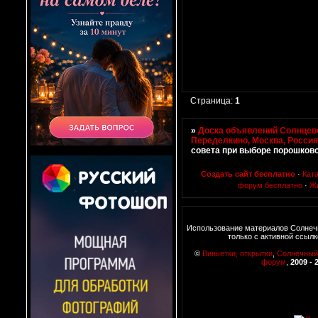
Страница:
1
»
Доска объявлений Солнцево
Переделкино, Москва, Росси
совета при выборе порошков
Создать сайт бесплатно
·
Кат
форум бесплатно
·
Ж
Использование материалов Солнеч
только с активной ссылк
©
Виньетки, открытки
,
Солнечный
форум
,
2009 - 