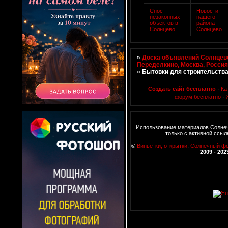
Снос
Новости
незаконных
нашего
объектов в
района
Солнцево
Солнцево
»
Доска объявлений Солнцево
Переделкино, Москва, Росси
»
Бытовки для строительств
Создать сайт бесплатно
·
Ка
форум бесплатно
·
Использование материалов Солне
только с активной ссыл
©
Виньетки, открытки
,
Солнечный ф
2009 - 202