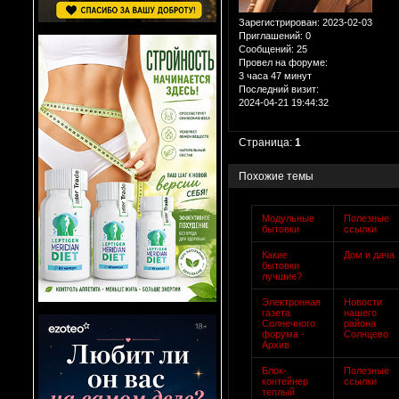
Зарегистрирован
: 2023-02-03
Приглашений:
0
Сообщений:
25
Провел на форуме:
3 часа 47 минут
Последний визит:
2024-04-21 19:44:32
Страница:
1
Похожие темы
Модульные
Полезные
бытовки
ссылки
Какие
Дом и дача
бытовки
лучшие?
Электронная
Новости
газета
нашего
Солнечного
района
форума -
Солнцево
Архив
Блок-
Полезные
контейнер
ссылки
теплый