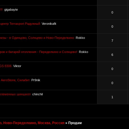
!!
gigabayte
0
центр Terrasport Радужный
Veronikafit
0
низы - в Одинцово, Солнцево и Ново-Переделкино
Rokko
7
ров и батарей отопления - Переделкино и Солнцево!
Rokko
6
GS 8306
Viktor
0
, AeroStone, Силабит
Pr9nik
0
 племенных шиншилл
chinchil
1
, Ново-Переделкино, Москва, Россия
»
Продам