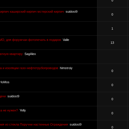
0
кирпич каширский кирпич мстерский кирпич
suidost9
0
1
МО, для форумчан фотопечать в подарок
Valle
13
атную квартиру
SagAlex
а и изоляции газо-нефтетрубопроводов
himstroiy
0
HoMos
0
дачи
suidost9
0
а не нужен?
Yelly
0
ия из стекла Поручни настенные Ограждения
suidost9
0