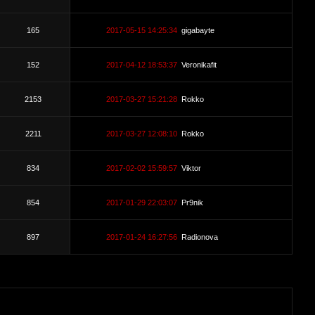
165
2017-05-15 14:25:34
gigabayte
152
2017-04-12 18:53:37
Veronikafit
2153
2017-03-27 15:21:28
Rokko
2211
2017-03-27 12:08:10
Rokko
834
2017-02-02 15:59:57
Viktor
854
2017-01-29 22:03:07
Pr9nik
897
2017-01-24 16:27:56
Radionova