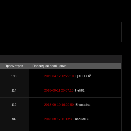
Просмотров
Последнее сообщение
193
2019-04-12 12:22:10
ЦВЕТНОЙ
114
2018-09-11 20:07:10
Helli81
112
2018-09-10 16:29:50
Еленаsina
84
2018-08-17 11:13:39
василя56