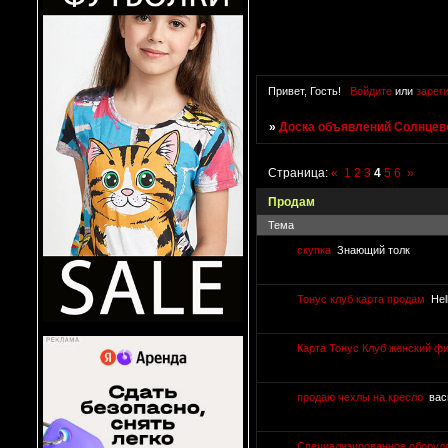
Привет, Гость!
Войдите
или
зарег
»
Доска объявлений Солнцево
Страница:
«
1
2
3
4
5
6
»
Продам
Тема
скупка
Знающий толк
Тонус клуб карта продам
Hel
Карта Тонус Клуб женский ф
продаю чехлы на кресло
вас
Специализированное оборудо