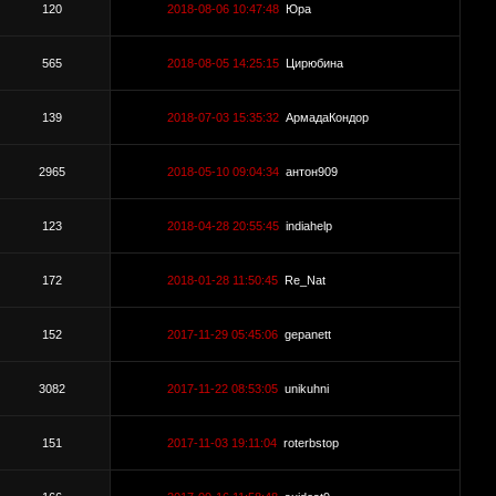
120
2018-08-06 10:47:48
Юра
565
2018-08-05 14:25:15
Цирюбина
139
2018-07-03 15:35:32
АрмадаКондор
2965
2018-05-10 09:04:34
антон909
123
2018-04-28 20:55:45
indiahelp
172
2018-01-28 11:50:45
Re_Nat
152
2017-11-29 05:45:06
gepanett
3082
2017-11-22 08:53:05
unikuhni
151
2017-11-03 19:11:04
roterbstop