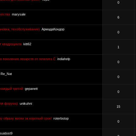
0
чества
marysale
6
ановка, техобслуживание)
АрмадаКондор
0
т квадроцикла
kitt62
1
 поколения лекарств от гепатита С
indiahelp
0
Re_Nat
0
С каждый третий
gepanett
0
для форума)
unikuhni
15
 образу жизни за короткий срок!
roterbstop
0
suidost9