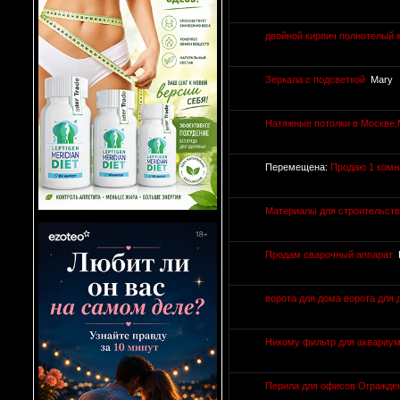
двойной кирпич полнотелый 
Зеркала с подсветкой
Mary
Натяжные потолки в Москве,
Перемещена:
Продаю 1 комн
Материалы для строительств
Продам сварочный аппарат
ворота для дома ворота для 
Никому фильтр для аквариум
Перила для офисов Огражден