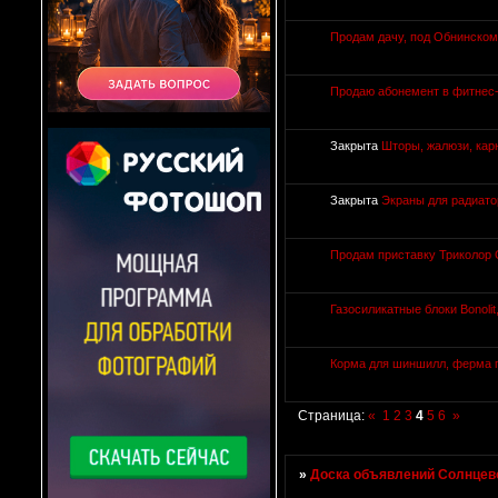
Продам дачу, под Обнинском!
Продаю абонемент в фитнес-
Закрыта
Шторы, жалюзи, кар
Закрыта
Экраны для радиато
Продам приставку Триколор 
Газосиликатные блоки Bonolit
Корма для шиншилл, ферма
Страница:
«
1
2
3
4
5
6
»
»
Доска объявлений Солнцево