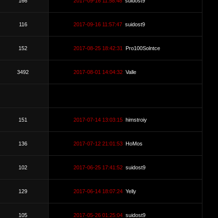
166
2017-09-16 11:58:48
suidost9
116
2017-09-16 11:57:47
suidost9
152
2017-08-25 18:42:31
Pro100Solntce
3492
2017-08-01 14:04:32
Valle
151
2017-07-14 13:03:15
himstroiy
136
2017-07-12 21:01:53
HoMos
102
2017-06-25 17:41:52
suidost9
129
2017-06-14 18:07:24
Yelly
105
2017-05-26 01:25:04
suidost9