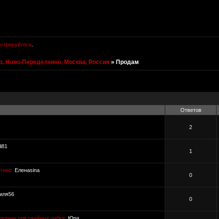
истрируйтесь
.
, Ново-Переделкино, Москва, Россия
»
Продам
Ответов
2
li81
1
итнес
Еленаsina
0
иля56
0
вание для свайных работ
Юра