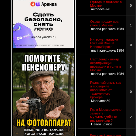
Ортодонт гнатолог в
Москве
0
mironovs920
Отдел продаж под
ключ в Москве
1
marina.petuxova.1984
Интернет магазин
Русский Воин в
0
Новосибирске
marina.petuxova.1984
СертЦентр - центр
сертификации
продукции и услуг в
0
Москве
marina.petuxova.1984
Реальный опыт: как
я проверяла
сообщение от
0
таможенного
брокера
Manrianna39
Где в Москве можно
заказать
мультимедийные
2
инсталляции ?
Павел Козлов
Кадровый аудит для