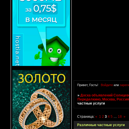
Привет, Гость!
Войдите
или
зарег
»
Доска объявлений Солнцево
Переделкино, Москва, Росси
частные услуги
Страница:
«
1
2
3
4
5
…
18
»
Различные частные услуги