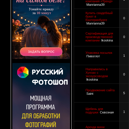
компания «Тренд»
Manrianna39
Купить свадебный
букет в
0
Екатеринбурге
Manrianna39
Сертификация для
производственной
0
компании
lkoskina
Упаковка посылок
1
Пивоглот
Направились в
Хунзах с
0
экскурсоводом
lkoskina
Продвижение сайта
5
Saint
Щебень для
1
подушки
Сквозная
Аренда мини