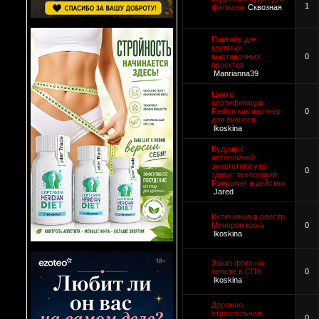
1
филиала
Сквозная
Партнёр для
крупных
выставочных
0
проектов
Manrianna39
Центр
сертификации
Redico как партнёр
0
для бизнеса
lkoskina
Будущее
автономной
энергетики уже
0
здесь: технологии
Runpower в действи
Jared
Включение в реестр
Минпромторга
0
lkoskina
Заказ фото на
холсте в СПб
0
lkoskina
Дорожно-
строительная
0