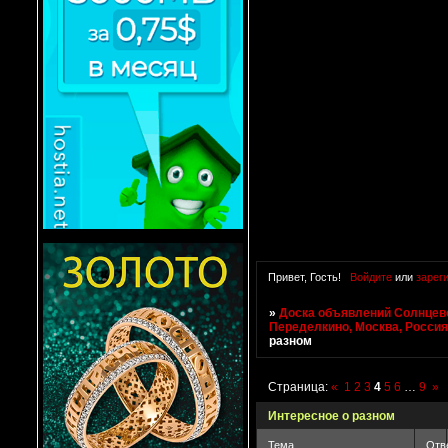
Привет, Гость!
Войдите
или
зарег
»
Доска объявлений Солнцево
Переделкино, Москва, Росси
разном
Страница:
«
1
2
3
4
5
6
…
9
»
Интересное о разном
Тема
Отв