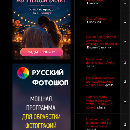
1
Пивоглот
Старый ангар
1
Сквозная
Нужен план участка
для нового
2
коттеджного поселка
Кирилл Замятин
Где искать
фотографа в Дубае
3
seriy
Где купить капсулы
для кофемашины
2
Nespresso?
qvallo
Чем заменить
старые окна для
2
тепла и тишины в
доме?
sharaf
Ищу место для
развития силы и
2
техники бокса
sharaf