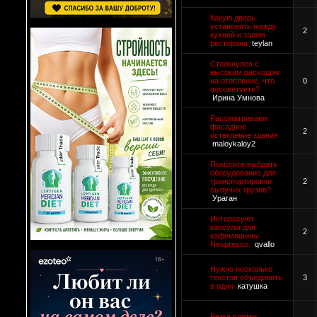
Какую дверь
установить между
2
кухней и залом
ресторана
teylan
Столкнулся с
высоким расходом
на отопление, что
0
посоветуете?
Ирина Умнова
Рассматриваем
фасадное
2
остекление здания
maloykaloy2
Помогите выбрать
оборудование для
транспортировки
2
сыпучих грузов?
Ураган
Интересуют
капсулы для
2
кофемашины
Nespresso.
qvallo
Нужно несколько
текстов объединить
3
в один
катушка
Резка плитки