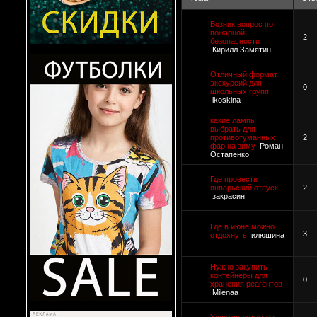
Возник вопрос по
пожарной
2
безопасности
Кирилл Замятин
Отличный формат
экскурсий для
0
школьных групп
lkoskina
какие лампы
выбрать для
противотуманных
2
фар на зиму
Роман
Остапенко
Где провести
январьский отпуск
2
закрасин
Где в июне можно
3
отдохнуть
илюшина
Нужно закупить
контейнеры для
0
хранения реагентов
Milenaa