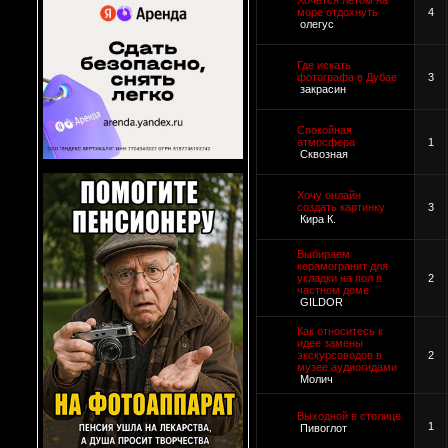
Хочется летом на
море отдохнуть
4
олегус
Где искать
фотографа в Дубае
3
закрасин
Спокойная
атмосфера
1
Сквозная
Хочу онлайн
создать картинку
3
Кира К.
Выбираем
керамогранит для
укладки на пол в
2
частном доме
GILDOR
Как относитесь к
идее замены
экскурсоводов в
2
музее аудиогидами
Молич
Выходной в столице
1
Пивоглот