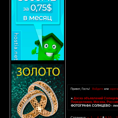
Привет, Гость!
Войдите
или
зарег
»
Доска объявлений Солнцево
Переделкино, Москва, Росси
ФОТОГРАФА СОЛНЦЕВО - ле
Страница:
«
1
…
6
7
8
9
10
…