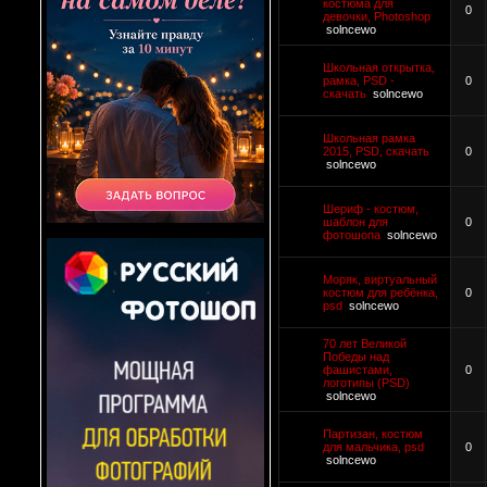
костюма для
0
девочки, Photoshop
solncewo
Школьная открытка,
рамка, PSD -
0
скачать
solncewo
Школьная рамка
2015, PSD, скачать
0
solncewo
Шериф - костюм,
шаблон для
0
фотошопа
solncewo
Моряк, виртуальный
костюм для ребёнка,
0
psd
solncewo
70 лет Великой
Победы над
фашистами,
0
логотипы (PSD)
solncewo
Партизан, костюм
для мальчика, psd
0
solncewo