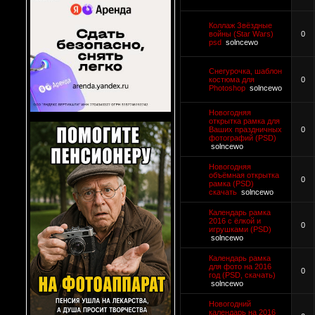
Коллаж Звёздные
войны (Star Wars)
0
psd
solncewo
Снегурочка, шаблон
костюма для
0
Photoshop
solncewo
Новогодняя
открытка рамка для
Ваших праздничных
0
фотографий (PSD)
solncewo
Новогодняя
объёмная открытка
0
рамка (PSD)
скачать
solncewo
Календарь рамка
2016 с ёлкой и
0
игрушками (PSD)
solncewo
Календарь рамка
для фото на 2016
0
год (PSD, скачать)
solncewo
Новогодний
календарь на 2016