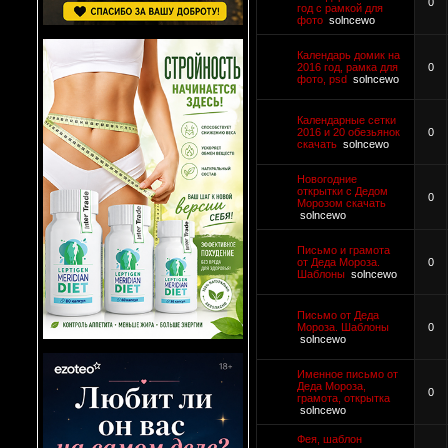
0
год с рамкой для
фото
solncewo
Календарь домик на
2016 год, рамка для
0
фото, psd
solncewo
Календарные сетки
2016 и 20 обезьянок
0
скачать
solncewo
Новогодние
открытки с Дедом
0
Морозом скачать
solncewo
Письмо и грамота
от Деда Мороза.
0
Шаблоны
solncewo
Письмо от Деда
Мороза. Шаблоны
0
solncewo
Именное письмо от
Деда Мороза,
0
грамота, открытка
solncewo
Фея, шаблон