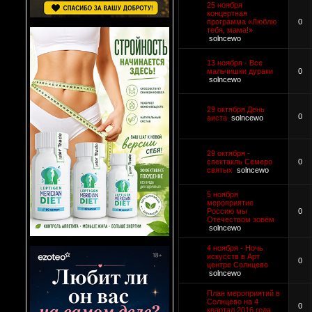
25 ноября
концертная
программа «Люблю
0
тебя, мама!»
solncewo
13 ноября - Все
мальчишки дураки
0
solncewo
29 октября День
0
аиста
solncewo
29 октября -
спектакль Семеро
0
святых
solncewo
5 ноября
мероприятие
Россию мы
0
Отечеством зовём
solncewo
4 ноября - Ночь
искусств в Арт
0
центре Солнцево
solncewo
План мероприятий в
Солнцево на 4
0
квартал 2016 года