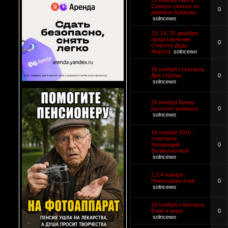
26 ноября пьеса
Семеро святых из
0
деревни Брюково
solncewo
23, 24, 25 декабря
представление
0
Спасите Деда
Мороза
solncewo
26 ноября спектакль
Две стрелы
0
solncewo
20 ноября Вечер
русского романса
0
solncewo
19 ноября 2016 -
спектакль
Хитрюндий
0
Великолепный
solncewo
2,3,4 января
Новогодние ёлки
0
solncewo
20 ноября спектакль
Ёжик и море
0
solncewo