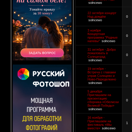
solncewo
22 октября концерт
Над дождём
0
solncewo
3 ноября
Концертная
0
программа "Родные
напевы"
solncewo
31 октября - Добро
пожаловать в
0
Солнцеград
solncewo
19 октября -
Встреча с главами
управ Солнцево и
0
Ново-Переделкино
solncewo
5 декабря
Приглашаем на
презентацию
0
сборника «Обелиски
Великой Победы»
solncewo
16 ноября -
Приглашаем на
1
фестиваль «Мы
вместе»
solncewo