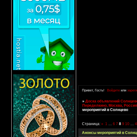
Привет, Гость!
Войдите
или
зарег
»
Доска объявлений Солнцево
Переделкино, Москва, Росси
мероприятий в Солнцево
Страница:
«
1
…
6
7
8
9
10
…
Анонсы мероприятий в Солнц